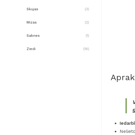
u
Skujas
(3)
k
Mizas
(2)
t
Saknes
(1)
u
s
Ziedi
(18)
.
.
Aprak
.
Iedarb
Neliet