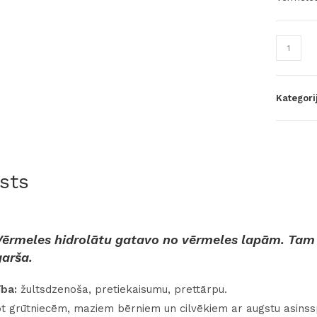
Kategori
sts
Vērmeles hidrolātu gatavo no vērmeles lapām. Tam 
garša.
ība:
žultsdzenoša, pretiekaisumu, prettārpu.
ot grūtniecēm, maziem bērniem un cilvēkiem ar augstu asinss