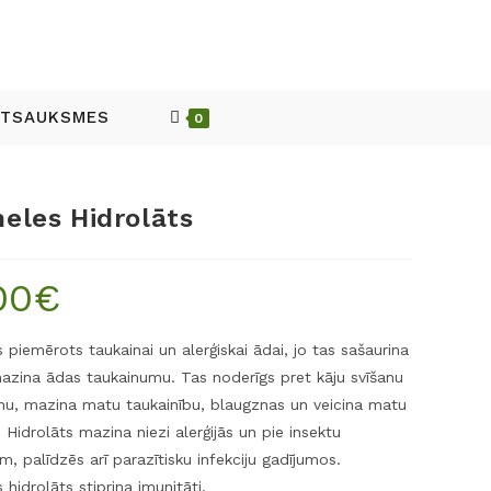
ATSAUKSMES
0
eles Hidrolāts
00
€
s piemērots taukainai un alerģiskai ādai, jo tas sašaurina
azina ādas taukainumu. Tas noderīgs pret kāju svīšanu
nu, mazina matu taukainību, blaugznas un veicina matu
 Hidrolāts mazina niezi alerģijās un pie insektu
, palīdzēs arī parazītisku infekciju gadījumos.
hidrolāts stiprina imunitāti.