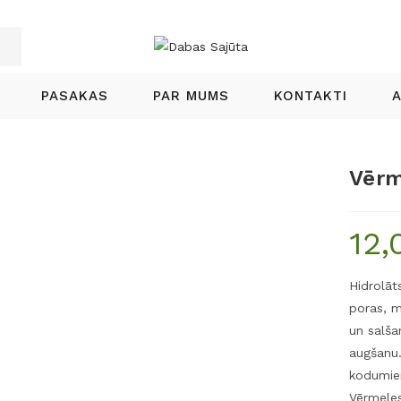
PASAKAS
PAR MUMS
KONTAKTI
Vērm
12,
Hidrolāt
poras, m
un salša
augšanu.
kodumiem
Vērmeles 