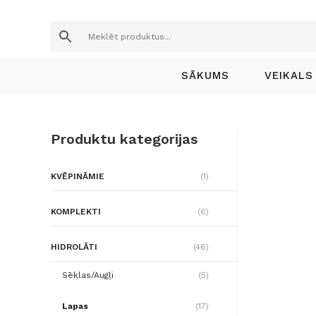
M
e
SĀKUMS
VEIKALS
k
l
Produktu kategorijas
ē
t
KVĒPINĀMIE
(1)
p
KOMPLEKTI
(6)
r
HIDROLĀTI
(46)
o
Sēklas/Augļi
(5)
d
Lapas
(17)