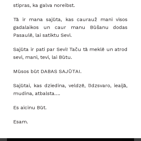
stipras, ka galva noreibst.
Tā ir mana sajūta, kas caurauž mani visos
gadalaikos un caur manu Būšanu dodas
Pasaulē, lai satiktu Sevi.
Sajūta ir pati par Sevi! Taču tā meklē un atrod
sevi, mani, tevi, lai Būtu.
Mūsos būt DABAS SAJŪTAI.
Sajūtai, kas dziedina, veldzē, līdzsvaro, ieaijā,
mudina, atbalsta….
Es aicinu Būt.
Esam.