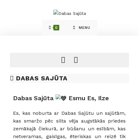
0
MENU
DABAS SAJŪTA
Dabas Sajūta
Esmu Es, Ilze
Es, kas noburta ar Dabas Sajūtu un sajūtām,
kas smaržo pēc silta vēja augstākās priedes
zemākajā čiekurā, ar būšanu un esībām, kas
netveramas, gaisīgas, ēteriskas un reizē tik