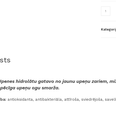
Kategori
sts
Upenes hidrolātu gatavo no jaunu upeņu zariem, mi
spēcīga upeņu ogu smarža.
ība:
antioksidanta, antibakteriāla, attīroša, sviedrējoša, save