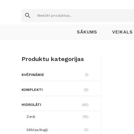
M
e
SĀKUMS
VEIKALS
k
l
Produktu kategorijas
ē
t
KVĒPINĀMIE
(1)
p
KOMPLEKTI
(6)
r
HIDROLĀTI
(46)
o
Ziedi
(18)
d
Sēklas/Augļi
(5)