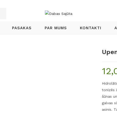
PASAKAS
PAR MUMS
KONTAKTI
Upen
12,
Hidrolāt
tonizēs 
šūnas un
galvas s
asinis. 