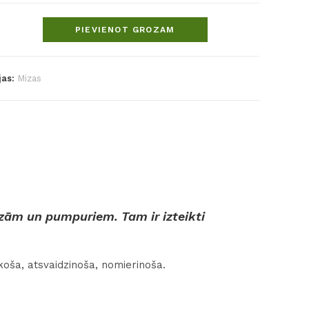
PIEVIENOT GROZAM
jas:
Mizas
zām un pumpuriem. Tam ir izteikti
lkoša, atsvaidzinoša, nomierinoša.