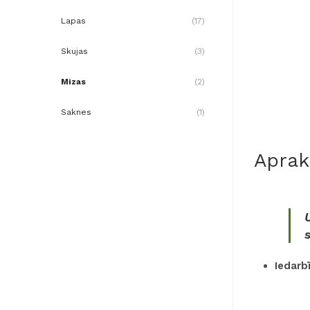
u
Lapas
(17)
k
Skujas
(3)
t
Mizas
(2)
u
s
Saknes
(1)
.
Aprak
.
.
Iedarb