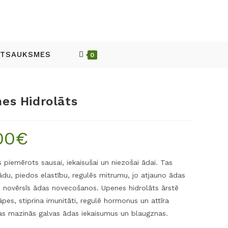
ATSAUKSMES
0
es Hidrolāts
00
€
s piemērots sausai, iekaisušai un niezošai ādai. Tas
ādu, piedos elastību, regulēs mitrumu, jo atjauno ādas
 novērsīs ādas novecošanos. Upenes hidrolāts ārstē
āpes, stiprina imunitāti, regulē hormonus un attīra
Tas mazinās galvas ādas iekaisumus un blaugznas.