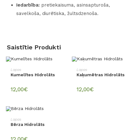
Iedarbība:
pretiekaisuma, asinsapturoša,
savelkoša, diurētiska, žultsdzenoša.
Saistītie Produkti
PIEVIENOT GROZAM
PIEVIENOT GROZAM
Lapas
Lapas
Kumelītes Hidrolāts
Kaķumētras Hidrolāts
12,00
€
12,00
€
PIEVIENOT GROZAM
Lapas
Bērza Hidrolāts
12,00
€