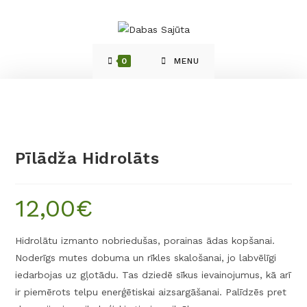
0
MENU
Pīlādža Hidrolāts
12,00
€
Hidrolātu izmanto nobriedušas, porainas ādas kopšanai.
Noderīgs mutes dobuma un rīkles skalošanai, jo labvēlīgi
iedarbojas uz gļotādu. Tas dziedē sīkus ievainojumus, kā arī
ir piemērots telpu enerģētiskai aizsargāšanai. Palīdzēs pret