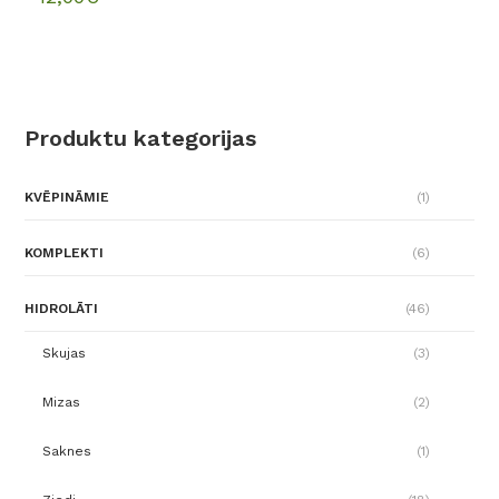
Produktu kategorijas
KVĒPINĀMIE
(1)
KOMPLEKTI
(6)
HIDROLĀTI
(46)
Skujas
(3)
Mizas
(2)
Saknes
(1)