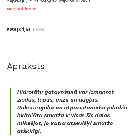
depresiju, jo psiholoģiski stiprina cilvēku.
Nav noliktavā
Kategorijas:
Lapas
Apraksts
Hidrolātu gatavošanā var izmantot
ziedus, lapas, mizu un augļus.
Raksturīgākā un atpazīstamākā pīlādžu
hidrolāta smarža ir visas šīs daļas
miksējot, jo katra atsevišķi smaržo
atšķirīgi.