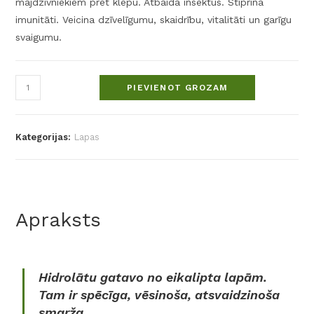
mājdzīvniekiem pret klepu. Atbaida insektus. Stiprina
imunitāti. Veicina dzīvelīgumu, skaidrību, vitalitāti un garīgu
svaigumu.
PIEVIENOT GROZAM
Kategorijas:
Lapas
Apraksts
Hidrolātu gatavo no eikalipta lapām.
Tam ir spēcīga, vēsinoša, atsvaidzinoša
smarža.