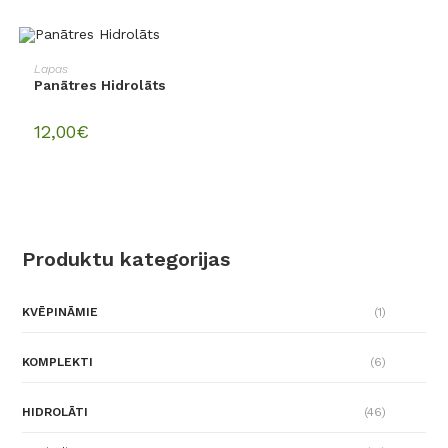
PIEVIENOT GROZAM
Lapas
Panātres Hidrolāts
12,00
€
Produktu kategorijas
KVĒPINĀMIE
(1)
KOMPLEKTI
(6)
HIDROLĀTI
(46)