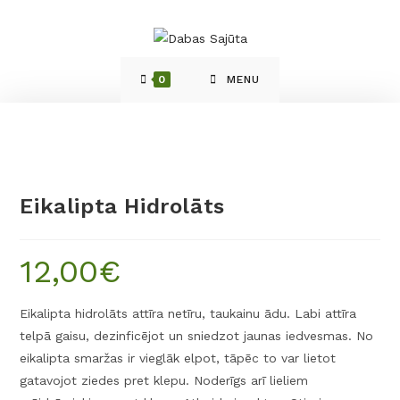
0
MENU
Eikalipta Hidrolāts
12,00
€
Eikalipta hidrolāts attīra netīru, taukainu ādu. Labi attīra
telpā gaisu, dezinficējot un sniedzot jaunas iedvesmas. No
eikalipta smaržas ir vieglāk elpot, tāpēc to var lietot
gatavojot ziedes pret klepu. Noderīgs arī lieliem