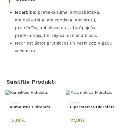
Iedarbība:
pretiekaisuma, antidiabētiska,
antibakteriāla, antiseptiska, antivīrusu,
pretsēnīšu, antioksidanta, atkrēpojoša,
pretkrampju, tonizējoša, uzmundrinoša.
Nedrīkst lietot grūtnieces un bērni līdz 4 gadu
vecumam.
Saistītie Produkti
PIEVIENOT GROZAM
PIEVIENOT GROZAM
Lapas
Lapas
Kumelītes Hidrolāts
Piparmētras Hidrolāts
12,00
€
12,00
€