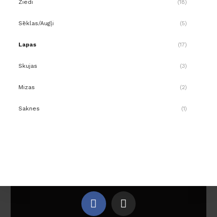
Ziedi
(18)
Sēklas/Augļi
(5)
Lapas
(17)
Skujas
(3)
Mizas
(2)
Saknes
(1)