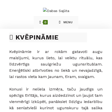
0
MENU
KVĒPINĀMIE
Kvēpināmie ir ar rokām gatavoti augu
maisījumi, kurus lieto, lai veiktu rituālu, kas
līdzvērtīgs saulgriežu ugunsrituālam.
Enerģētiski atbrīvoties no liekā un nevajadzīgā,
lai rastos vieta kam jaunam, tīram, svaigam.
Konusi ir neliela izmēŗa, taču jaudīgs un
spēcīgs tīrītājs, kurus aizdedzinot un ļaujot tam
vienmērīgi izkūpēt, panāksiet līdzīgu iedarbību
kā senlatvieši kurinot ugunskuru tajā salika