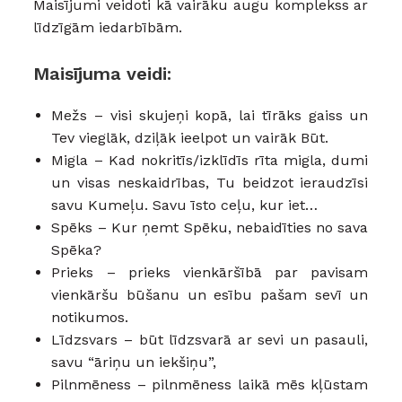
Maisījumi veidoti kā vairāku augu komplekss ar
līdzīgām iedarbībām.
Maisījuma veidi:
Mežs – visi skujeņi kopā, lai tīrāks gaiss un
Tev vieglāk, dziļāk ieelpot un vairāk Būt.
Migla – Kad nokritīs/izklīdīs rīta migla, dumi
un visas neskaidrības, Tu beidzot ieraudzīsi
savu Kumeļu. Savu īsto ceļu, kur iet…
Spēks – Kur ņemt Spēku, nebaidīties no sava
Spēka?
Prieks – prieks vienkāršībā par pavisam
vienkāršu būšanu un esību pašam sevī un
notikumos.
Līdzsvars – būt līdzsvarā ar sevi un pasauli,
savu “āriņu un iekšiņu”,
Pilnmēness – pilnmēness laikā mēs kļūstam