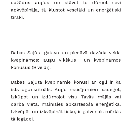
dažādus augus un stāvot to dūmot sevi
apkvēpināja, tā kļustot veselāki un enerģētiski
tīrāki.
Dabas Sajūta gatavo un piedāvā dažāda veida
kvēpināmos: augu vīkšķus un kvēpināmos
konusus (9 veidi).
Dabas Sajūta kvēpināmie konusi ar ogli ir kā
īsts ugunsrituāls. Augu maisījumiem sadegot,
izkūpot un izdūmojot visu Tavās mājās vai
darba vietā, mainīsies apkārtesošā enerģētika.
Izkvēpēt un izkvēpināt lieko, ir galvenais mērķis
tā iegādei.