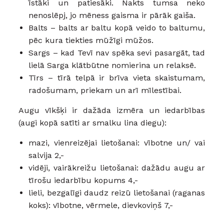
īstāki un patiesāki. Nakts tumsa neko
nenoslēpj, jo mēness gaisma ir pārāk gaiša.
Balts – balts ar baltu kopā veido to baltumu,
pēc kura tiekties mūžīgi mūžos.
Sargs – kad Tevī nav spēka sevi pasargāt, tad
lielā Sarga klātbūtne nomierina un relaksē.
Tīrs – tīrā telpā ir brīva vieta skaistumam,
radošumam, priekam un arī mīlestībai.
Augu vīkšķi ir dažāda izmēra un iedarbības
(augi kopā satīti ar smalku lina diegu):
mazi, vienreizējai lietošanai: vībotne un/ vai
salvija 2,-
vidēji, vairākreižu lietošanai: dažādu augu ar
tīrošu iedarbību kopums 4,-
lieli, bezgalīgi daudz reizū lietošanai (raganas
koks): vībotne, vērmele, dievkoviņš 7,-